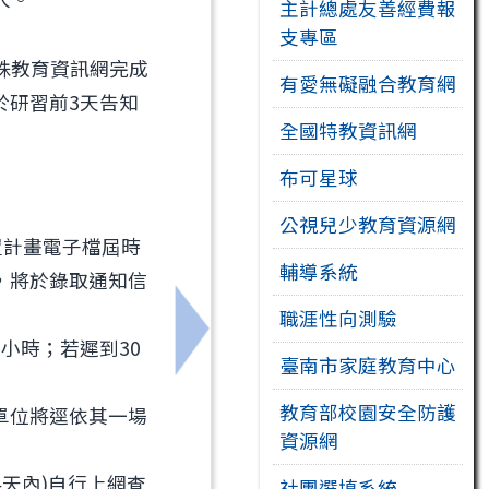
主計總處友善經費報
支專區
特殊教育資訊網完成
有愛無礙融合教育網
於研習前3天告知
全國特教資訊網
布可星球
公視兒少教育資源網
置計畫電子檔屆時
輔導系統
，將於錄取通知信
職涯性向測驗
章，鼓勵各校教師踴躍參加，請查照。
下一筆：函轉新北市115學年度
小時；若遲到30
臺南市家庭教育中心
教育部校園安全防護
單位將逕依其一場
資源網
4天內)自行上網查
社團選填系統