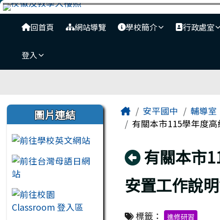
臺南市安平國中全球資訊
跳至主內容區
導覽列
回首頁
網站導覽
學校簡介
行政處室
登入
工具列
頁尾區域
主內容區域
左邊區域內容
Home
安平國中
輔導室
圖片連結
有關本市115學年度高
回上頁
有關本市1
安置工作說明
標籤：
進修研習