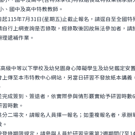
小、國中及高中特教教師。
起115年7月31日(星期五)止截止報名，請逕自至全國
請自行上網查詢是否錄取，經錄取後因故無法參加者，請
辦理遞補作業。
年度高級中等以下學校及幼兒園身心障礙學生及幼兒鑑定安
會上傳至本市特教中心網站，另當日研習不發放紙本講義
。
辦理「第9屆教育部獎助研發特殊教育教材教具競賽」簡
並完成簽到、簽退者，依實際參與情形覈實給予研習時數6
研習時數。
共分二場次，請報名人員擇一報名；如重複報名者，承辦
數。
登錄期限規定，請參與人員於研習完畢第2週期間(7至1