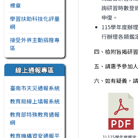
標章
詢研習時數登
申復。
學習扶助科技化評量
網
115學年度
行辦理各類鑑
接受外界主動捐贈專
區
四、檢附旨揭研習
五、請惠予參加人
線上通報專區
六、如有疑義，請與
臺南市天災通報系統
教育局線上填報系統
教育部特殊教育通報
網
教育機構資安通報平
1) 115學年度鑑定