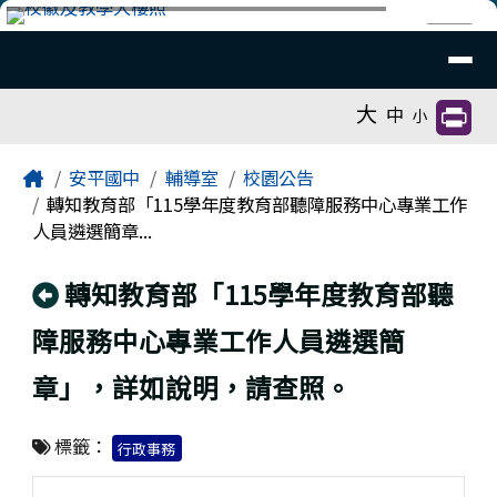
臺南市安平國中全球資訊網
跳至主內容區
導覽列
⏸
工具列
大
中
小
頁尾區域
主內容區域
Home
安平國中
輔導室
校園公告
轉知教育部「115學年度教育部聽障服務中心專業工作
人員遴選簡章...
回上頁
轉知教育部「115學年度教育部聽
障服務中心專業工作人員遴選簡
章」，詳如說明，請查照。
標籤：
行政事務