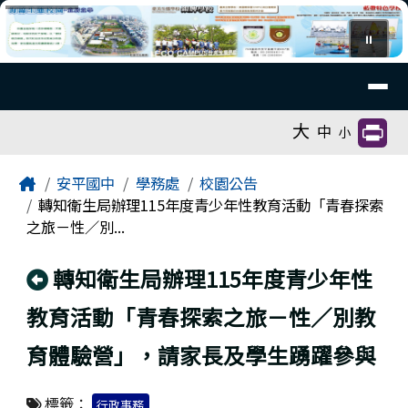
臺南市安平國中全球資訊網
跳至主內容區
⏸
導覽列
工具列
大
中
小
頁尾區域
主內容區域
Home
安平國中
學務處
校園公告
轉知衛生局辦理115年度青少年性教育活動「青春探索
之旅－性／別...
回上頁
轉知衛生局辦理115年度青少年性
教育活動「青春探索之旅－性／別教
育體驗營」，請家長及學生踴躍參與
標籤：
行政事務