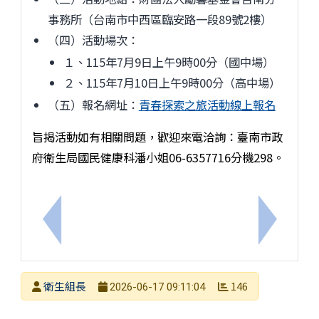
事務所（台南市中西區臨安路一段89號2樓）
（四）活動場次：
１、115年7月9日上午9時00分（國中場）
２、115年7月10日上午9時00分（高中場）
（五）報名網址：
青春探索之旅活動線上報名
旨揭活動如有相關問題，歡迎來電洽詢：臺南市政
府衛生局國民健康科潘小姐06-6357716分機298。
上一筆：6月餐前5分鐘主題小測驗上傳
下一筆：
發布者
衛生組長
146
2026-06-17 09:11:04
發布日期
瀏覽次數