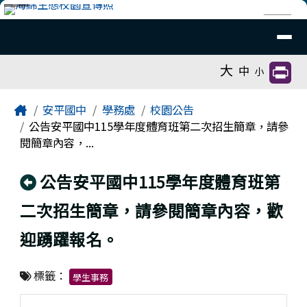
臺南市安平國中全球資訊網
跳至主內容區
導覽列
⏸
工具列
大
中
小
頁尾區域
主內容區域
Home
安平國中
學務處
校園公告
公告安平國中115學年度體育班第二次招生簡章，請參
閱簡章內容，...
回上頁
公告安平國中115學年度體育班第
二次招生簡章，請參閱簡章內容，歡
迎踴躍報名。
標籤：
學生事務