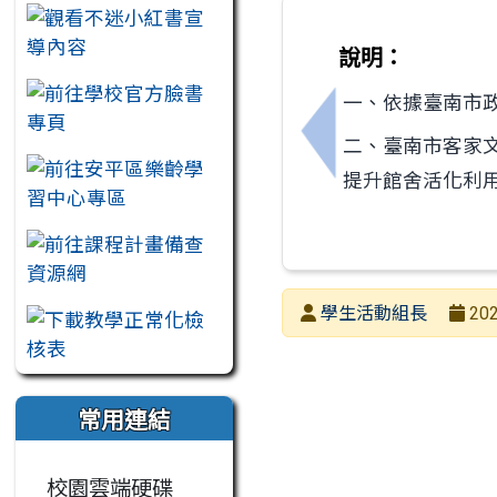
說明：
一、依據臺南市政府
二、臺南市客家文
上一筆：公告安平國
提升館舍活化利
發布者
學生活動組長
202
發布日期
瀏覽次數
常用連結
校園雲端硬碟