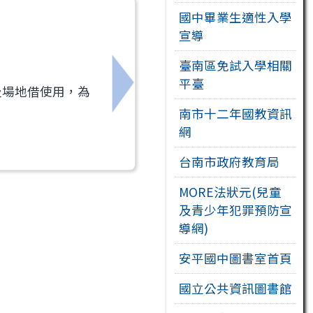
國中畢業生適性入學
宣導
臺南區免試入學相關
平臺
及場地借使用，為
歡迎踴躍報名。
下一筆：「第 18 屆神腦原鄉踏查影像紀
南市十二年國教資訊
網
台南市政府教育局
MORE法狀元(兒童
及青少年犯罪預防宣
導網)
安平國中圖書室首頁
國立公共資訊圖書館