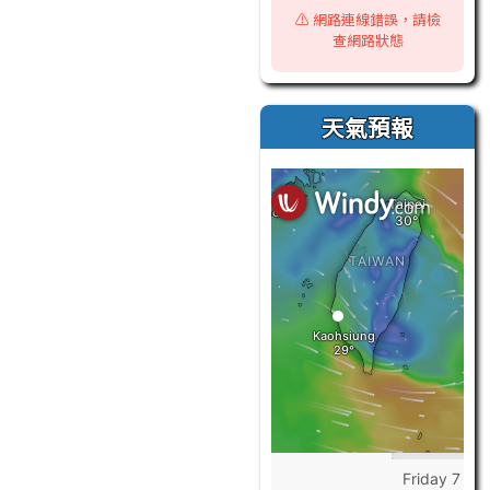
⚠️ 網路連線錯誤，請檢
查網路狀態
天氣預報