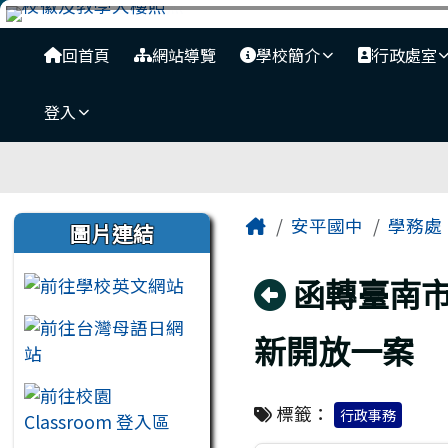
臺南市安平國中全球資訊
跳至主內容區
導覽列
回首頁
網站導覽
學校簡介
行政處室
登入
工具列
頁尾區域
主內容區域
左邊區域內容
Home
安平國中
學務處
圖片連結
回上頁
函轉臺南市
新開放一案
標籤：
行政事務