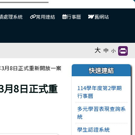
⏸
績處理系統
常用連結
行事曆
舊網站
大
中
小
右邊區域內容
年3月8日正式重新開放一案
快速連結
3月8日正式重
114學年度第2學期
行事曆
多元學習表現查詢系
統
學生認證系統