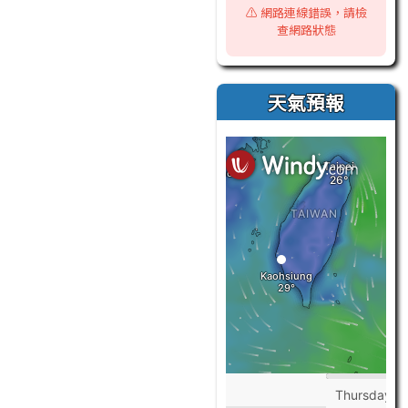
⚠️ 網路連線錯誤，請檢
查網路狀態
天氣預報