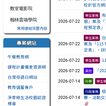
校於官方網
教室電影院
有
學生事務
翰林雲端學院
選」案及「
2026-07-22
程預定表」
常用連結完整內容
台
學生事務
專案網站
案及「11
2026-07-22
定表」，詳
午餐教育網
1
2026-07-22
學生事務
課程計畫備查資源網
「2
2026-07-22
其他
台灣母語日網站
2026-07-14
升學
學生
教育儲蓄專戶
檢
行政事務
賽、活動交
淨零綠生活校園認證
2026-07-14
有1個附
標章