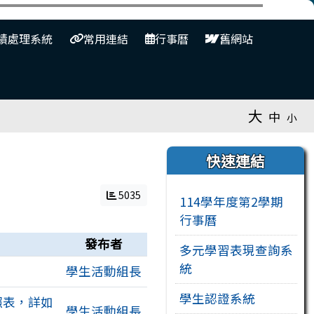
⏸
績處理系統
常用連結
行事曆
舊網站
大
中
小
右邊區域內容
快速連結
5035
114學年度第2學期
行事曆
發布者
多元學習表現查詢系
統
學生活動組長
學生認證系統
照表，詳如
學生活動組長