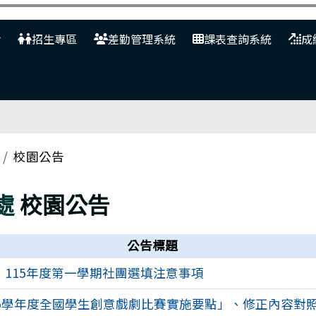
網
招生專區
差勤管理系統
課表查詢系統
成
校園公告
處
校園公告
公告標題
115年度第一學期社團選填注意事項
15學年度全國學生創意戲劇比賽實施要點」、修正內容對