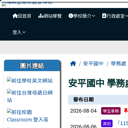
臺南市安平國中全球資訊
跳至主內容區
導覽列
回首頁
網站導覽
學校簡介
行政處室
登入
工具列
頁尾區域
主內容區域
左邊區域內容
Home
安平國中
學務處
圖片連結
安平國中
學務
新聞列表
發布日期
2026-08-04
學生事務
「1
其他
2026-08-06