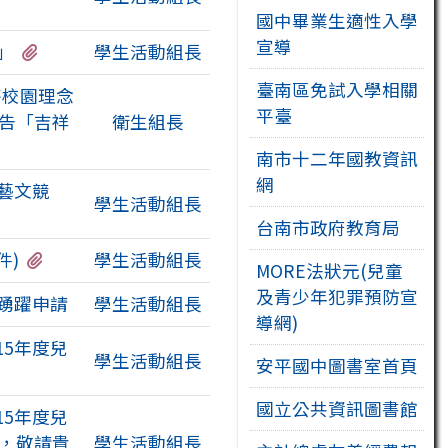
國中畢業生適性入學
宣導
有1個附檔
」
學生活動組長
臺南區免試入學相關
菸校園理念
平臺
告「吉祥
衛生組長
南市十二年國教資訊
網
藝文競
學生活動組長
台南市政府教育局
有1個附檔
件)
學生活動組長
MORE法狀元(兒童
及青少年犯罪預防宣
踴躍申請
學生活動組長
導網)
5年度兒
學生活動組長
安平國中圖書室首頁
國立公共資訊圖書館
5年度兒
，敬請貴
學生活動組長