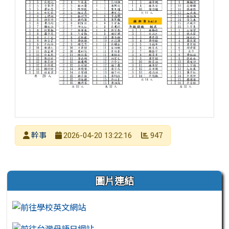
發布者
幹事
947
2026-04-20 13:22:16
發布日期
瀏覽次數
左邊區域內容
圖片連結