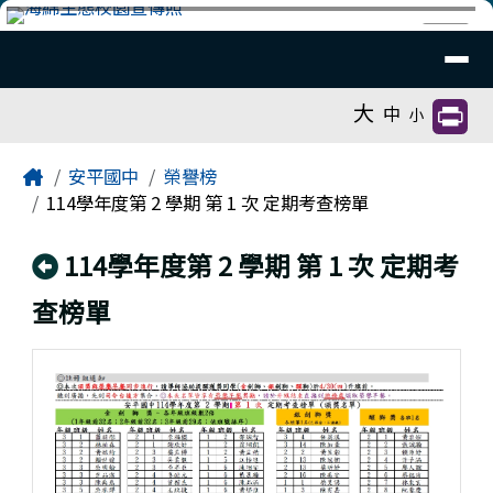
臺南市安平國中全球資訊網
跳至主內容區
導覽列
⏸
工具列
大
中
小
頁尾區域
主內容區域
Home
安平國中
榮譽榜
114學年度第 2 學期 第 1 次 定期考查榜單
回上頁
114學年度第 2 學期 第 1 次 定期考
查榜單