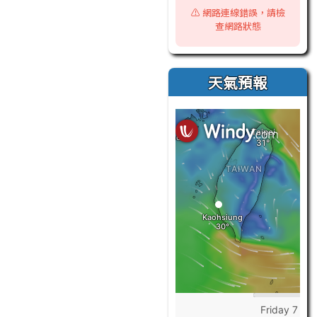
⚠️ 網路連線錯誤，請檢
查網路狀態
天氣預報