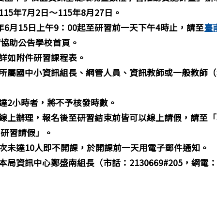
115年7月2日～115年8月27日。
5年6月15日上午9：00起至研習前一天下午4時止，請至
臺
請協助公告學校首頁。
詳如附件研習課程表。
所屬國中小資訊組長、網管人員、資訊教師或一般教師（
未達2小時者，將不予核發時數。
線上辦理，報名後至研習結束前皆可以線上請假，請至「
心研習請假」。
次未達10人即不開課，於開課前一天用電子郵件通知。
本局資訊中心鄭盛南組長（市話：2130669#205，網電：6
政府教育局辦理115年度「因材網打寇島程式教育教學應