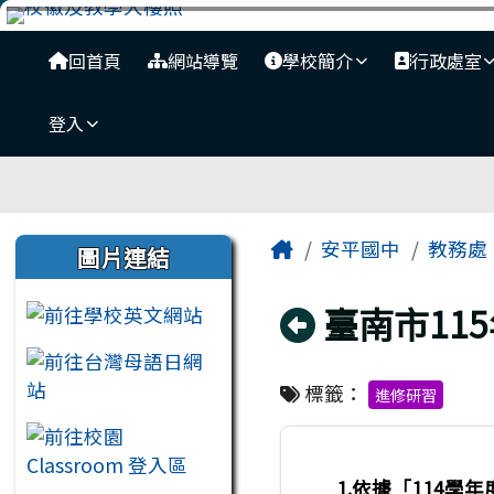
臺南市安平國中全球資訊
跳至主內容區
導覽列
回首頁
網站導覽
學校簡介
行政處室
登入
工具列
頁尾區域
主內容區域
左邊區域內容
Home
安平國中
教務處
圖片連結
回上頁
臺南市11
標籤：
進修研習
1.依據「114