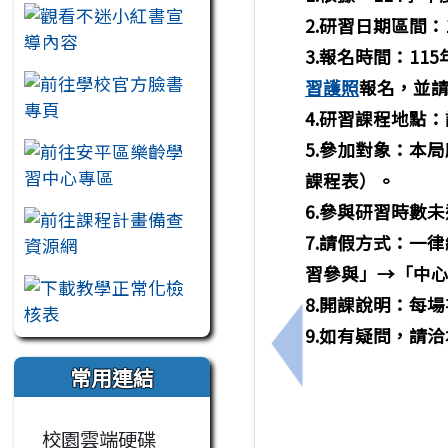
2.研習日期區間：
3.報名時間：
11
習護照
報名，並
4.研習課程地點：
5.參加對象：
本局
課程表）。
6.參與研習時數
7.請假方式：
一律
習參與」→「中
8.開課說明：
每場
9.如有疑問，請洽
上一筆：轉知⾼雄市
常用連結
校園雲端硬碟