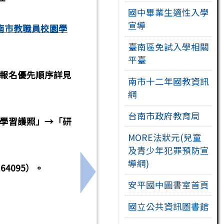
國中畢業生適性入學
宣導
南市教職員校園學
臺南區免試入學相關
平臺
報名優先順序詳見
南市十二年國教資訊
網
台南市政府教育局
學習護照」→「研
MORE法狀元(兒童
及青少年犯罪預防宣
導網)
4095）。
⽤」研習案
下一筆：轉知國立高雄師範大學辦
安平國中圖書室首頁
國立公共資訊圖書館