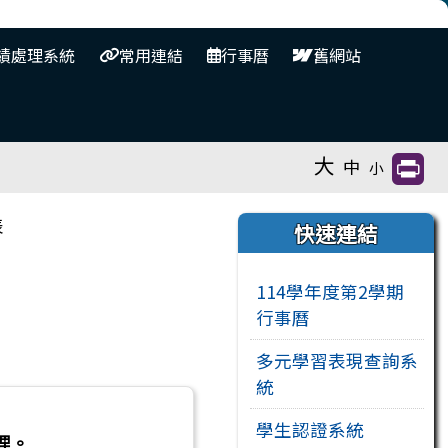
⏸
績處理系統
常用連結
行事曆
舊網站
大
中
小
右邊區域內容
表
快速連結
114學年度第2學期
行事曆
多元學習表現查詢系
統
學生認證系統
理。