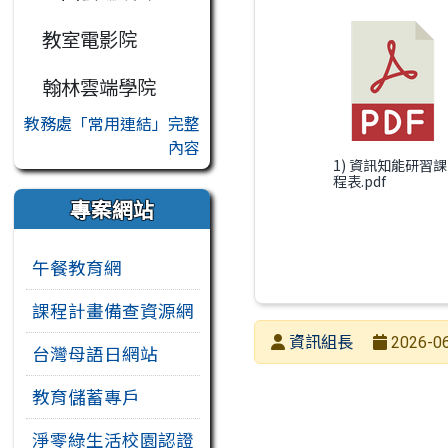
教室電影院
翰林雲端學院
教務處「常用連結」完整
內容
1) 資訊知能研習課
程表.pdf
專案網站
午餐教育網
課程計畫備查資源網
發布者
資訊組長
2026-06
台灣母語日網站
發布日期
瀏覽次數
教育儲蓄專戶
淨零綠生活校園認證