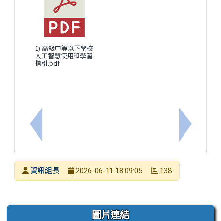
1) 高級中等以下學校
人工智慧使用和學習
指引.pdf
上一筆：本市數位輔導團辦理「Google Certified Ed
下一筆：
發布者
資訊組長
138
2026-06-11 18:09:05
發布日期
瀏覽次數
左邊區域內容
圖片連結