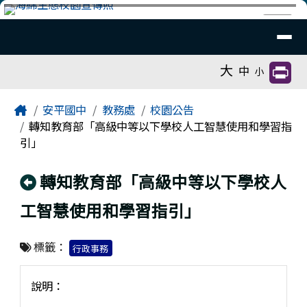
臺南市安平國中全球資訊網
跳至主內容區
導覽列
⏸
工具列
大
中
小
頁尾區域
主內容區域
Home
安平國中
教務處
校園公告
轉知教育部「高級中等以下學校人工智慧使用和學習指
引」
回上頁
轉知教育部「高級中等以下學校人
工智慧使用和學習指引」
標籤：
行政事務
說明：