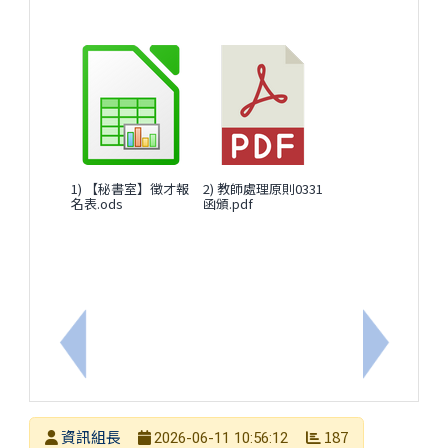
1) 【秘書室】徵才報
2) 教師處理原則0331
名表.ods
函頒.pdf
上一筆：轉知臺北市政府教育局辦理臺北酷課雲115年
下一筆：轉
發布者
資訊組長
187
2026-06-11 10:56:12