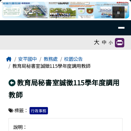
臺南市安平國中全球資訊網
跳至主內容區
⏸
導覽列
工具列
大
中
小
頁尾區域
主內容區域
Home
安平國中
教務處
校園公告
教育局秘書室誠徵115學年度調用教師
回上頁
教育局秘書室誠徵115學年度調用
教師
標籤：
行政事務
說明：