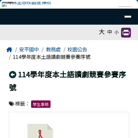
臺南市安平國中全球資訊網
跳至主內容區
導覽列
⏸
工具列
大
中
小
頁尾區域
主內容區域
Home
安平國中
教務處
校園公告
114學年度本土語讀劇競賽參賽序號
回上頁
114學年度本土語讀劇競賽參賽序
號
標籤：
學生事務