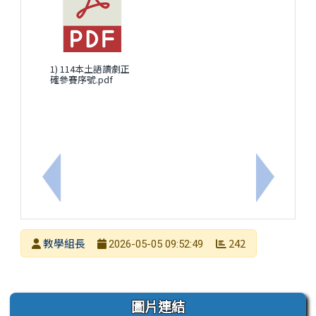
1) 114本土語讀劇正
確參賽序號.pdf
上一筆：2026臺南二中科學營
下一筆：
發布者
教學組長
242
2026-05-05 09:52:49
發布日期
瀏覽次數
左邊區域內容
圖片連結