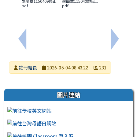
學簡章1150409修正.
學簡章1150409修正.
pdf
pdf
上一筆：114學年度第2學期第二次定期考查各科考程
下一筆：
發布者
註冊組長
231
2026-05-04 08:43:22
發布日期
瀏覽次數
左邊區域內容
圖片連結