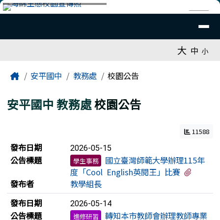
臺南市安平國中全球資訊網
跳至主內容區
導覽列
⏸
工具列
大
中
小
頁尾區域
主內容區域
Home
安平國中
教務處
校園公告
安平國中
教務處
校園公告
11588
新聞列表
發布日期
2026-05-15
公告標題
國立臺灣師範大學辦理115年
學生事務
有1個
度「Cool English英閱王」比賽
發布者
教學組長
發布日期
2026-05-14
公告標題
轉知本市教師會辦理教師專業
進修研習