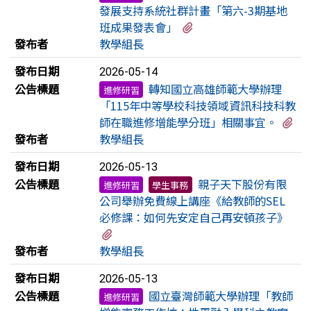
發展支持系統社群計畫「第六-3期基地
有1個附檔
班成果發表會」
發布者
教學組長
發布日期
2026-05-14
公告標題
轉知國立高雄師範大學辦理
進修研習
「115年中等學校科技領域資訊科技科教
有
師在職進修增能學分班」相關事宜。
發布者
教學組長
發布日期
2026-05-13
公告標題
親子天下股份有限
進修研習
學生事務
公司舉辦免費線上講座《給教師的SEL
必修課：如何先安定自己再安頓孩子》
有1個附檔
發布者
教學組長
發布日期
2026-05-13
公告標題
國立臺灣師範大學辦理「教師
進修研習