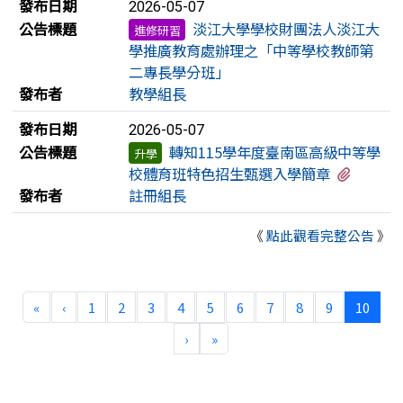
發布日期
2026-05-07
公告標題
淡江大學學校財團法人淡江大
進修研習
學推廣教育處辦理之「中等學校教師第
二專長學分班」
發布者
教學組長
發布日期
2026-05-07
公告標題
轉知115學年度臺南區高級中等學
升學
有9個
校體育班特色招生甄選入學簡章
發布者
註冊組長
《
點此觀看完整公告
》
第一頁
上一頁
(目前
«
‹
1
2
3
4
5
6
7
8
9
10
下一頁
最後頁
›
»