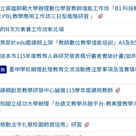
立高雄師範大學辦理數位學習教師增能工作坊「B1.科技
有1個附檔
B2.PBL教學應用工作坊三日型進階研習 」
的N次方素養工作坊新北場
育部於edu磨課師上架「教師數位教學增能培訓」A3及B5
送本市115年度教育人員研究發表積分審查實施計畫(如附
重申學校辦理赴陸教育交流活動應注意事項及落實填
事務
有4個
課綱創思教學研發中心誠徵115學年度調用教師
知國立成功大學辦理「台語文教學共融平台-教案暨教學
有2個附檔
有1個附檔
勞動法令扎根校園師資培育」研習