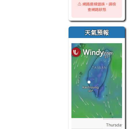
⚠️ 網路連線錯誤，請檢
查網路狀態
天氣預報