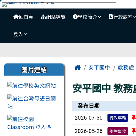
臺南市安平國中全球資訊
跳至主內容區
導覽列
回首頁
網站導覽
學校簡介
行政處室
登入
工具列
頁尾區域
主內容區域
左邊區域內容
Home
安平國中
教務處
圖片連結
安平國中
教務
新聞列表
發布日期
2026-07-30
行政事務
2026-05-26
學生事務