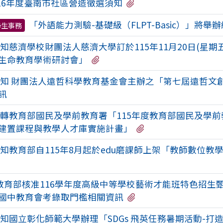
有1個附檔
16年度臺南市社區營造徵選須知
「外語能力測驗-基礎級（FLPT-Basic）」將舉
學生事務
知慈濟學校財團法人慈濟大學訂於115年11月20日(星期
有2個附檔
生命教育學術研討會」
知 財團法人遠哲科學教育基金會主辦之「第七屆遠哲文
訊
轉教育部國民及學前教育署「115年度教育部國民及學
有2個附檔
建置課程與教學人才庫實施計畫」
知教育部自115年8月起於edu磨課師上架「教師數位教
教育部核准116學年度高級中等學校藝術才能班特色招生
有1個附檔
國中教育會考錄取門檻相關資訊
知國立彰化師範大學辦理「SDGs 飛英任務暑期活動-打