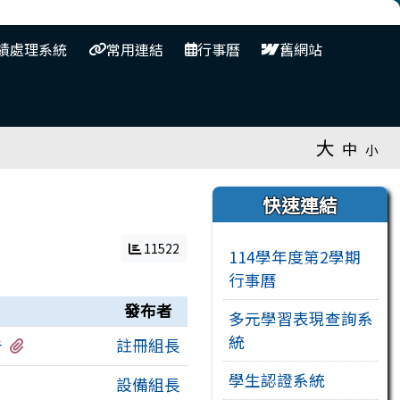
⏸
績處理系統
常用連結
行事曆
舊網站
大
中
小
右邊區域內容
快速連結
11522
114學年度第2學期
行事曆
發布者
多元學習表現查詢系
統
有1個附檔
告
註冊組長
學生認證系統
設備組長