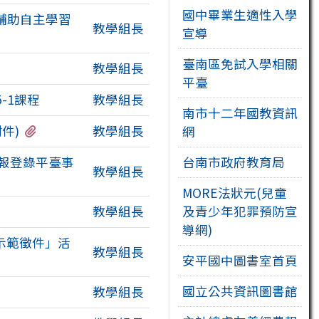
國中畢業生適性入學
輔助自主學習
教學組長
宣導
臺南區免試入學相關
教學組長
平臺
-1課程
教學組長
南市十二年國教資訊
有2個附檔
件)
教學組長
網
報登錄平臺事
台南市政府教育局
教學組長
MORE法狀元(兒童
附檔
教學組長
及青少年犯罪預防宣
導網)
示範徵件」活
教學組長
安平國中圖書室首頁
國立公共資訊圖書館
教學組長