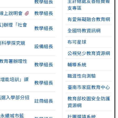
主計總處友善經費報
教學組長
支專區
有1個附檔
辦線上說明會
教學組長
有愛無礙融合教育網
五)辦理「社會
教學組長
全國特教資訊網
布可星球
創科學探究競
設備組長
公視兒少教育資源網
前教育署辦理性
教學組長
輔導系統
職涯性向測驗
學增能培訓」課
教學組長
臺南市家庭教育中心
甄選入學部分招
教育部校園安全防護
註冊組長
資源網
造永續城市藍
社團選填系統