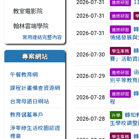
1
2026-07-31
進修研習
教室電影院
2026-07-31
進修研習
翰林雲端學院
轉
進修研習
2026-07-31
情緒發展與
常用連結完整內容
轉
學生事務
2026-07-30
專案網站
賽」活動資
函
進修研習
午餐教育網
2026-07-29
別平等教育
課程計畫備查資源網
轉
進修研習
2026-07-28
台灣母語日網站
程
教育儲蓄專戶
轉知
升學
2026-07-28
生學校調整
淨零綠生活校園認證
標章
轉
學生事務