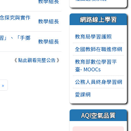
教學組長
概念探究與實作
網路線上學習
教學組長
教育局學習護照
研習」、「手擲
教學組長
全國教師在職進修網
《
點此觀看完整公告
》
教育部數位學習平
臺- MOOCs
公務人員終身學習網
一頁
最後頁
»
愛課網
AQI空氣品質