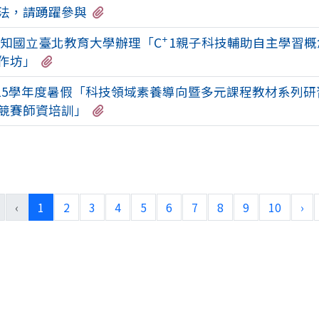
有1個附檔
法，請踴躍參與
知國立臺北教育大學辦理「C⁺1親子科技輔助自主學習
有1個附檔
作坊」
15學年度暑假「科技領域素養導向暨多元課程教材系列
有1個附檔
競賽師資培訓」
(目前頁次)
下
‹
1
2
3
4
5
6
7
8
9
10
›