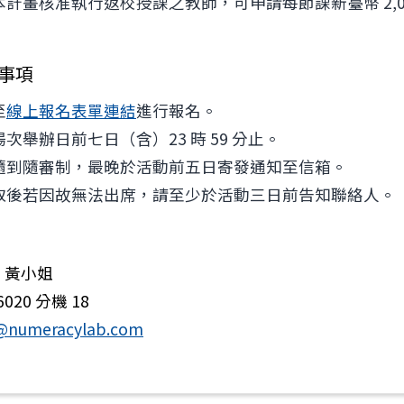
本計畫核准執行返校授課之教師，可申請每節課新臺幣 2,0
事項
至
線上報名表單連結
進行報名。
場次舉辦日前七日（含）23 時 59 分止。
隨到隨審制，最晚於活動前五日寄發通知至信箱。
取後若因故無法出席，請至少於活動三日前告知聯絡人。
 黃小姐
6020 分機 18
@numeracylab.com