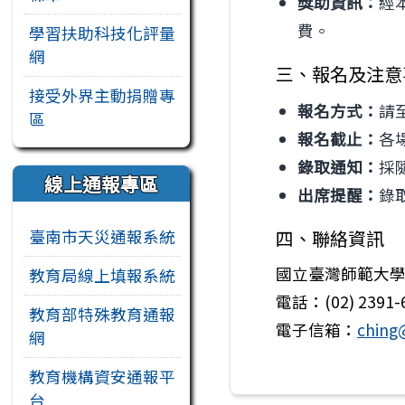
獎助資訊：
經
費。
學習扶助科技化評量
網
三、報名及注意
接受外界主動捐贈專
報名方式：
請
區
報名截止：
各
錄取通知：
採
線上通報專區
出席提醒：
錄
四、聯絡資訊
臺南市天災通報系統
國立臺灣師範大學
教育局線上填報系統
電話：(02) 2391-
教育部特殊教育通報
電子信箱：
ching
網
教育機構資安通報平
台