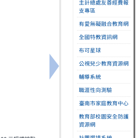
主計總處友善經費報
支專區
有愛無礙融合教育網
全國特教資訊網
布可星球
公視兒少教育資源網
如何先安定自己再安頓孩子》
下一筆：檢送「臺南市115年度國
輔導系統
職涯性向測驗
臺南市家庭教育中心
教育部校園安全防護
資源網
社團選填系統