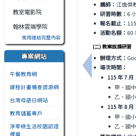
講師：
江逸傑
教室電影院
研習時數：
6
報名截止：
11
翰林雲端學院
活動名額：
6
常用連結完整內容
(二) 教案說課研習
專案網站
辦理方式：
Go
場次時間：
上一筆：親子天下股
午餐教育網
115 年 7
課程計畫備查資源網
甲、國中場
乙、國小場
台灣母語日網站
115 年 8
教育儲蓄專戶
甲、國小場
乙、國中場
淨零綠生活校園認證
標章