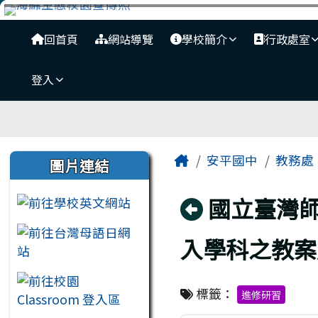
臺南市安平國中全球資訊
跳至主內容區
導覽列
回首頁
網站導覽
學校簡介
行政處室
登入
工具列
頁尾區域
主內容區域
左邊區域內容
Home
安平國中
教務處
圖片連結
回上頁
國立臺灣
入學科之教案
標籤：
進修研習