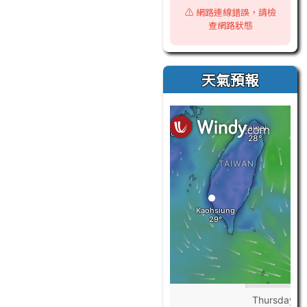
⚠️ 網路連線錯誤，請檢
查網路狀態
天氣預報