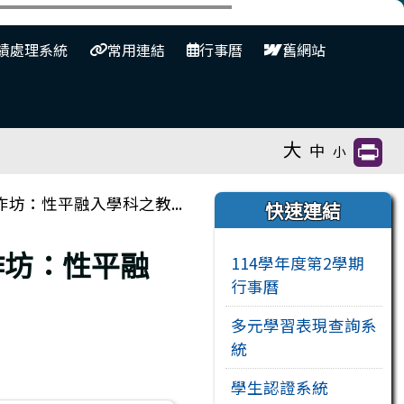
⏸
績處理系統
常用連結
行事曆
舊網站
大
中
小
右邊區域內容
坊：性平融入學科之教...
快速連結
作坊：性平融
114學年度第2學期
行事曆
多元學習表現查詢系
統
學生認證系統