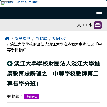
臺南市安平國中全球資訊網
跳至主內容區
導覽列
⏸
工具列
大
中
小
頁尾區域
主內容區域
Home
安平國中
教務處
校園公告
淡江大學學校財團法人淡江大學推廣教育處辦理之「中
等學校教師...
回上頁
淡江大學學校財團法人淡江大學推
廣教育處辦理之「中等學校教師第二
專長學分班」
標籤：
進修研習