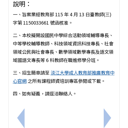
說明：
一、旨案業經教育部 115 年 4 月 13 日臺教師(三)
字第 1150033661 號函核准。
二、本校擬開設國民中學綜合活動領域輔導專長、
中等學校輔導教師、科技領域資訊科技專長、社會
領域公民與社會專長、數學領域數學專長及語文領
域國語文專長等 6 科教師在職進修學分班。
三、招生簡章請至
淡江大學成人教育部推廣教育中
心官網
之所有課程師資培訓專區參閱或下載。
四、如有疑義，請逕洽聯絡人。
上一筆：國立臺灣師範大學科學教育中心辦理「國立
下一筆：