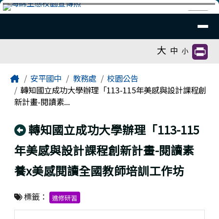
臺南市安平國中全球資訊網
跳至主內容區
導覽列
⏸
工具列
大
中
小
頁尾區域
主內容區域
Home
安平國中
教務處
校園公告
轉知國立成功大學辦理「113-115年美感與設計課程創
新計畫-閱讀素...
回上頁
轉知國立成功大學辦理「113-115
年美感與設計課程創新計畫-閱讀素
養x美感閱讀全國教師培訓工作坊
標籤：
進修研習