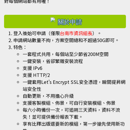
對每個網站都有用喔！
右邊區域內容
登入後始可申請（僅限
台南市資訊組長
）。
申請網站數量不拘，方案空間總和不超過50G即可。
特色：
一套程式共用，每個站至少節省200M空間
一鍵安裝，省卻繁雜安裝流程
支援 IPv6
支援 HTTP/2
一鍵套用Let's Encrypt SSL安全憑證，瞬間提昇網
站安全性
自動更新，不用擔心升級
支援客製模組、佈景，可自行安裝模組、佈景
每六小時備份一次，可追朔三天資料，資料不流
失！並可提供備份報表下載。
享有比釋出版還要新的模組，第一步搶先使用新功