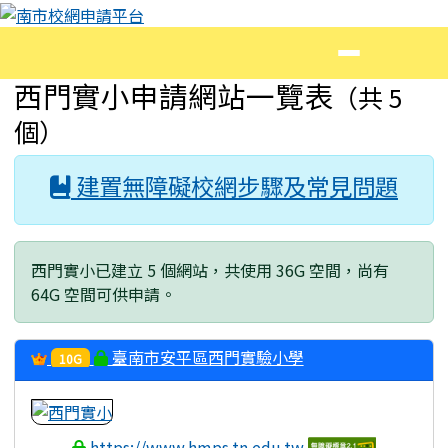
南市校網申請平台
跳至主內容區
導覽列
頁尾區域
主內容區域
西門實小申請網站一覽表
（共 5
個）
建置無障礙校網步驟及常見問題
西門實小已建立 5 個網站，共使用 36G 空間，尚有
64G 空間可供申請。
臺南市安平區西門實驗小學
10G
https://www.hmps.tn.edu.tw