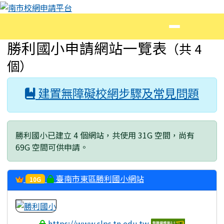
南市校網申請平台
跳至主內容區
導覽列
頁尾區域
主內容區域
勝利國小申請網站一覽表
（共 4
個）
建置無障礙校網步驟及常見問題
勝利國小已建立 4 個網站，共使用 31G 空間，尚有
69G 空間可供申請。
臺南市東區勝利國小網站
10G
https://www.slps.tn.edu.tw