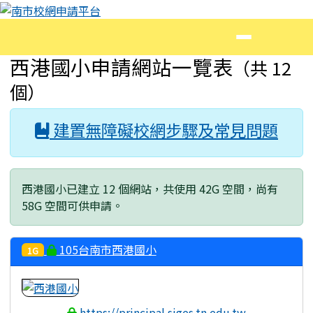
南市校網申請平台
跳至主內容區
導覽列
頁尾區域
主內容區域
西港國小申請網站一覽表
（共 12
個）
建置無障礙校網步驟及常見問題
西港國小已建立 12 個網站，共使用 42G 空間，尚有
58G 空間可供申請。
105台南市西港國小
1G
https://principal.siges.tn.edu.tw