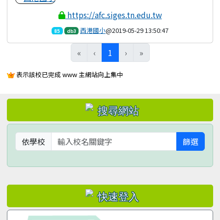
https://afc.siges.tn.edu.tw
西港國小
@2019-05-29 13:50:47
85
db3
(目前頁次)
«
‹
1
›
»
表示該校已完成 www 主網站向上集中
左邊區域內容
依學校
篩選