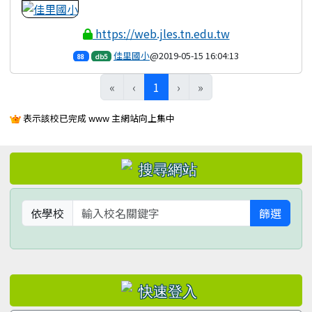
https://web.jles.tn.edu.tw
佳里國小
@2019-05-15 16:04:13
88
db5
(目前頁次)
«
‹
1
›
»
表示該校已完成 www 主網站向上集中
左邊區域內容
依學校
篩選