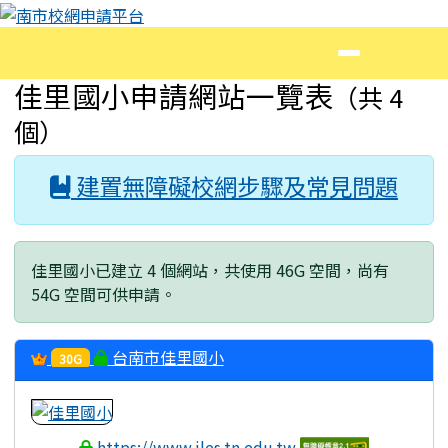
南市校網申請平台
跳至主內容區
導覽列
頁尾區域
主內容區域
佳里國小申請網站一覽表
（共 4
個）
建置無障礙校網步驟及常見問題
佳里國小已建立 4 個網站，共使用 46G 空間，尚有
54G 空間可供申請。
台南市佳里國小
30G
https://www.jles.tn.edu.tw