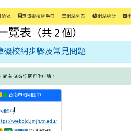
討論區
無障礙校網手冊
網站列表
網站統計
一覽表
（共 2 個）
障礙校網步驟及常見問題
，尚有 60G 空間可供申請。
台南市昭明國中
tps://webold.jmjh.tn.edu.tw
昭明國中
@2019-05-08
9
db4