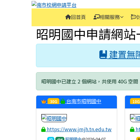
南市校網申請平台
跳至主內容區
導覽列
回首頁
相關服務
頁尾區域
主內容區域
昭明國中申請網站
建置無
昭明國中已建立 2 個網站，共使用 40G 空間
台南市昭明國中
30G
10G
https://www.jmjh.tn.edu.tw
ht
昭明國中
@2026-04-07
85
db4
8